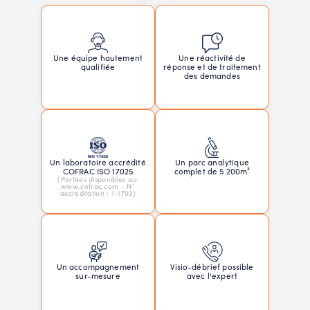
Une réactivité de
Une équipe hautement
réponse et de traitement
qualifiée
des demandes
Un laboratoire accrédité
Un parc analytique
COFRAC ISO 17025
complet de 5 200m²
(Portées disponibles sur
www.cofrac.com - N°
accréditation : 1-1793)
Un accompagnement
Visio-débrief possible
sur-mesure
avec l'expert