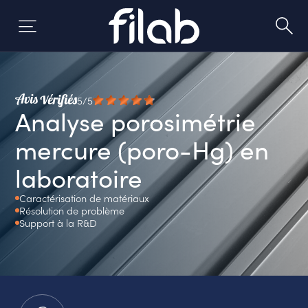
Aller
au
contenu
5/5
Analyse porosimétrie
mercure (poro-Hg) en
laboratoire
Caractérisation de matériaux
Résolution de problème
Support à la R&D