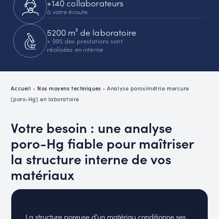
+140 collaborateurs
à votre écoute
5200 m² de laboratoire
+ 99% des prestations sont
réalisées en interne
Accueil
•
Nos moyens techniques
•
Analyse porosimétrie mercure
(poro-Hg) en laboratoire
Votre besoin : une analyse
poro-Hg fiable pour maîtriser
la structure interne de vos
matériaux
La structure poreuse d’un matériau conditionne ses