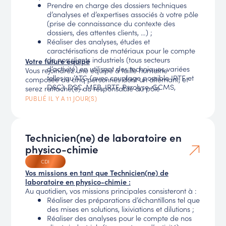
technique des solutions identifiées pour
Prendre en charge des dossiers techniques
s’assurer qu’elles maintiennent la performance
d’analyses et d’expertises associés à votre pôle
et la fiabilité des analyses du laboratoire.
(prise de connaissance du contexte des
Plan d’action
: Planifier les phases de tests en
dossiers, des attentes clients, …) ;
collaboration avec les équipes techniques du
Réaliser des analyses, études et
laboratoire. Participer à la mise à jour de la
caractérisations de matériaux pour le compte
documentation impactée par les changements
de nos clients industriels (tous secteurs
Votre future équipe
validés
d’activité) en utilisant des techniques variées
Vous rejoindrez une équipe à taille humaine
telles qu’ATG (avec couplage possible IRTF et
composée de cinq personnes dont un alternant, et
DSC), DSC, MEB, IRTF, Pyrolyse-GCMS,
serez rattaché(e) au responsable du pôle
SEC/GPC, GC/MS, MFI, DMA, dureté Shore …
PUBLIÉ IL Y A 11 JOUR(S)
Retraiter les données issues des analyses
réalisées ;
Rédiger et rendre les résultats analytiques
suivant les exigences qualité.
Technicien(ne) de laboratoire en
physico-chimie
CDI
Vos missions en tant que Technicien(ne) de
laboratoire en physico-chimie :
Au quotidien, vos missions principales consisteront à :
Réaliser des préparations d’échantillons tel que
des mises en solutions, lixiviations et dilutions ;
Réaliser des analyses pour le compte de nos