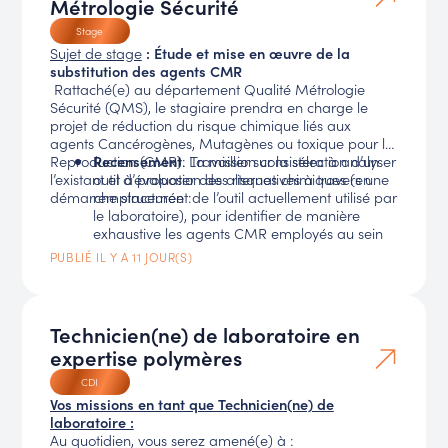
Métrologie Sécurité
Stage
Sujet de stage
: Étude et mise en œuvre de la
substitution des agents CMR
Rattaché(e) au département Qualité Métrologie
Sécurité (QMS), le stagiaire prendra en charge le
projet de réduction du risque chimique liés aux
agents Cancérogènes, Mutagènes ou toxique pour la
Reproduction (CMR). La mission consistera à analyser
Recensement
: Travailler sur la sélection d’un
l’existant et à proposer des alternatives à travers une
outil d’évaluation des risques chimiques (en
démarche structurée :
remplacement de l’outil actuellement utilisé par
le laboratoire), pour identifier de manière
exhaustive les agents CMR employés au sein
du laboratoire à travers l’analyse des
PUBLIÉ IL Y A 11 JOUR(S)
procédures et modes opératoires existants.
Evaluer les niveaux d’exposition, les fréquences
d’utilisation et les volumes consommés par
équipes techniques.
Technicien(ne) de laboratoire en
Recherche d’alternatives
: Mener une
expertise polymères
recherche documentaire et veille scientifique
pour identifier des solutions de remplacement
CDI
potentielles (agents chimiques moins nocifs ou
Vos missions en tant que Technicien(ne) de
procédés alternatifs).
laboratoire :
Etude de faisabilité
: Evaluer l’impact
Au quotidien, vous serez amené(e) à :