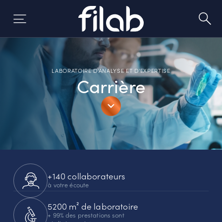
Aller
au
contenu
LABORATOIRE D'ANALYSE ET D'EXPERTISE
Carrière
+140 collaborateurs
à votre écoute
5200 m² de laboratoire
+ 99% des prestations sont