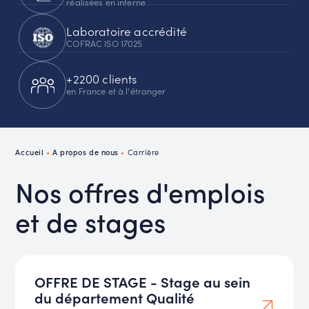
réalisées en interne
Laboratoire accrédité
COFRAC ISO 17025
+2200 clients
en France et à l'étranger
Accueil
•
A propos de nous
•
Carrière
Nos offres d'emplois
et de stages
OFFRE DE STAGE - Stage au sein
du département Qualité