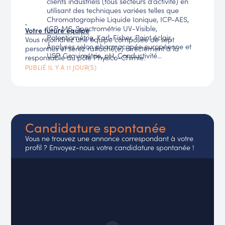
clients industriels (tous secteurs d’activité) en
utilisant des techniques variées telles que
Chromatographie Liquide Ionique, ICP-AES,
ICP-MS, Spectrométrie UV-Visible,
Votre future équipe
Potentiométrie, Karl-Fisher, Point éclair,
Vous rejoindrez une équipe composée de sept
Analyses selon pharmacopée européenne et
personnes et serez rattaché(e) directement à la
USP, Gravimétrie, pH, Conductivité…
responsable du pôle Physico-Chimie.
Prendre en charge ces analyses de bout en
PUBLIÉ IL Y A 11 JOUR(S)
bout, jusqu’au retraitement des résultats et à la
rédaction des rapports.
Candidature spontanée
Vous ne trouvez une annonce correspondant à votre
profil ? Envoyez-nous votre candidature spontanée !