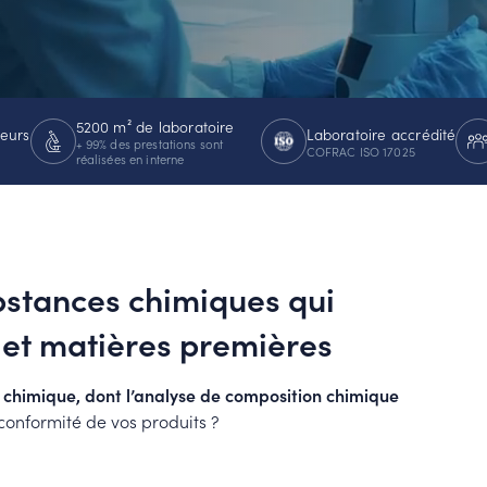
MUC
EACH
5200 m² de laboratoire
teurs
Laboratoire accrédité
+ 99% des prestations sont
COFRAC ISO 17025
réalisées en interne
ubstances chimiques qui
 et matières premières
e chimique, dont l’analyse de composition chimique
 conformité de vos produits ?