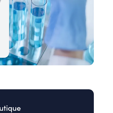
r
utique