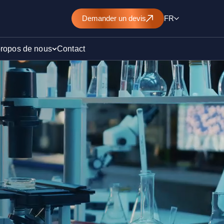
Demander
un devis
FR
propos de nous
Contact
d’un
nt de
)
ollution