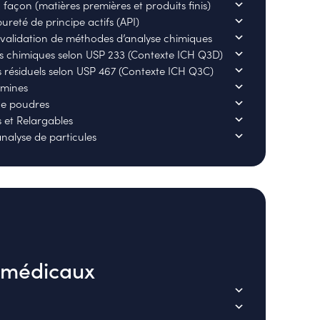
façon (matières premières et produits finis)
reté de principe actifs (API)
validation de méthodes d’analyse chimiques
s chimiques selon USP 233 (Contexte ICH Q3D)
s résiduels selon USP 467 (Contexte ICH Q3C)
amines
de poudres
s et Relargables
nalyse de particules
s médicaux