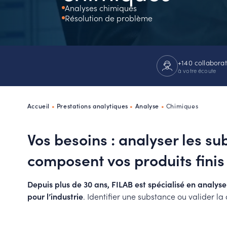
Analyses chimiques
P
Résolution de problème
R
+140 collabora
à votre écoute
Accueil
•
Prestations analytiques
•
Analyse
•
Chimiques
Vos besoins : analyser les s
composent vos produits finis
Depuis plus de 30 ans, FILAB est spécialisé en analys
pour l’industrie
. Identifier une substance ou valider la