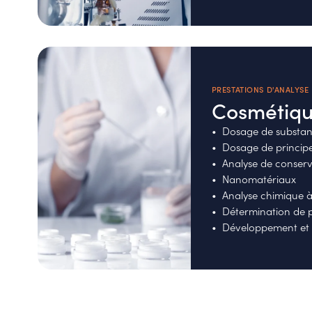
PRESTATIONS D'ANALYSE
Cosmétiq
Dosage de substan
Dosage de principe 
Analyse de conser
Nanomatériaux
Analyse chimique à 
Détermination de p
Développement et 