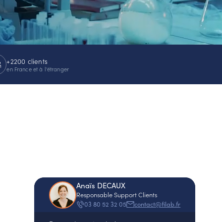
+2200 clients
en France et à l'étranger
Anaïs DECAUX
Responsable Support Clients
contact@filab.fr
03 80 52 32 05