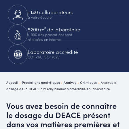
+140 collaborateurs
à votre écoute
5200 m² de laboratoire
+ 99% des prestations sont
réalisées en interne
Laboratoire accrédité
COFRAC ISO 17025
Accueil
•
Prestations analytiques
•
Analyse
•
Chimiques
•
Analyse et
dosage de la DEACE diméthylaminochloroéthane en laboratoire
Vous avez besoin de connaître
le dosage du DEACE présent
dans vos matières premières et