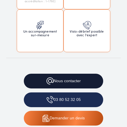
accréditation : 1-1793)
Un accompagnement
Visio-débrief possible
sur-mesure
avec l'expert
Nous
contacter
03 80 52 32 05
Demander
un devis