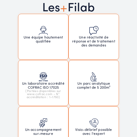
+
Les
Filab
Une réactivité de
Une équipe hautement
réponse et de traitement
qualifiée
des demandes
Un laboratoire accrédité
Un parc analytique
COFRAC ISO 17025
complet de 5 200m²
(Portées disponibles sur
www.cofrac.com - N°
accréditation : 1-1793)
Un accompagnement
Visio-débrief possible
sur-mesure
avec l'expert