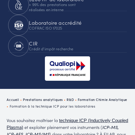
+ 99% des prestations sont
réalisées en interne
Laboratoire accrédité
COFRAC ISO 17025
CIR
Crédit d'impôt recherche
Accueil
•
Prestations analytiques
•
R&D
•
Formation Chimie Analytique
•
Formation à la technique ICP pour les laboratoires
Vous souhaitez maîtriser la
technique ICP (Inductively Coupled
et exploiter pleinement vos instruments (
ICP-MS,
Plasma)
) dans votre laboratoire ? À FILAB, nous
ICP-AES, ICP-MS/MS