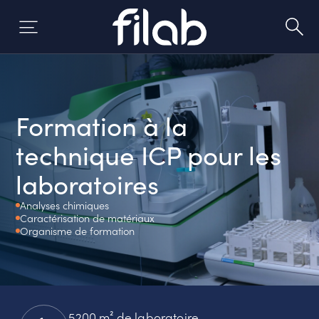
Aller
au
contenu
Formation à la
technique ICP pour les
laboratoires
Analyses chimiques
Caractérisation de matériaux
Organisme de formation
5200 m² de laboratoire