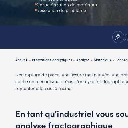
Caractérisation de matériaux
P
Résolution de problème
R
+1
à 
Accueil
•
Prestations analytiques
•
Analyse
•
Matériaux
•
Labora
Une rupture de pièce, une fissure inexpliquée, une dé
cache un mécanisme précis. L’analyse fractographique p
remonter à la cause racine.
En tant qu'industriel vous so
analyse fractographique