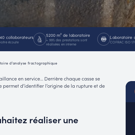
MUC
EACH
5200 m² de laboratoire
40 collaborateurs
Laboratoire 
+ 99% des prestations sont
votre écoute
COFRAC ISO 17
réalisées en interne
toire d’analyse fractographique
faillance en service… Derrière chaque casse se
ermet d’identifier l’origine de la rupture et de
uhaitez réaliser une