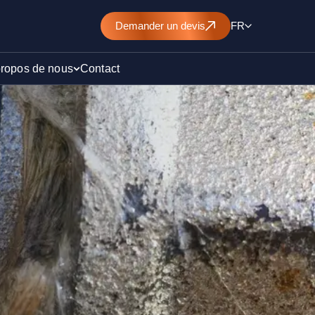
Demander
un devis
FR
propos de nous
Contact
d’un
nt de
)
ollution