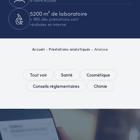
5200 m² de laboratoire
+ 99% des prestations sont
réalisées en interne
Accueil
•
Prestations analytiques
•
Analyse
Tout voir
Santé
Cosmétique
Conseils réglementaires
Chimie