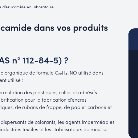
MUC
e d’érucamide en laboratoire
EACH
ucamide dans vos produits
AS n° 112-84-5) ?
e organique de formule C₂₂H₄₃NO utilisé dans
t utilisé :
rmulation des plastiques, colles et adhésifs.
rification pour la fabrication d’encres
tiques, de rubans de frappe, de papier carbone et
es dispersants de colorants, les agents imperméables
ndustries textiles et les stabilisateurs de mousse.