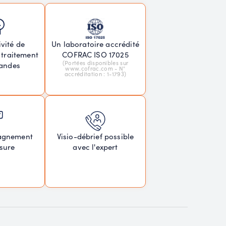
vité de
Un laboratoire accrédité
 traitement
COFRAC ISO 17025
(Portées disponibles sur
andes
www.cofrac.com - N°
accréditation : 1-1793)
agnement
Visio-débrief possible
sure
avec l'expert