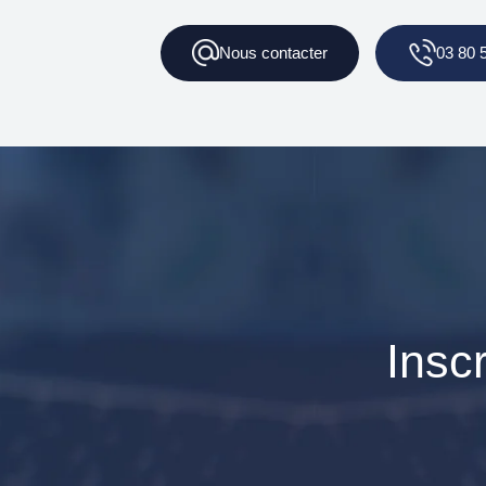
Nous
contacter
03 80 
Insc