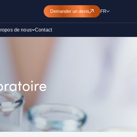
Demander
un devis
FR
propos de nous
Contact
d’un
nt de
ratoire
)
ollution