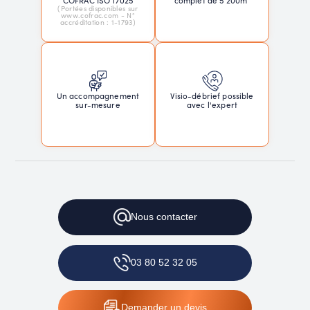
(Portées disponibles sur
www.cofrac.com - N°
accréditation : 1-1793)
Un accompagnement
Visio-débrief possible
sur-mesure
avec l'expert
Nous
contacter
03 80 52 32 05
Demander
un devis