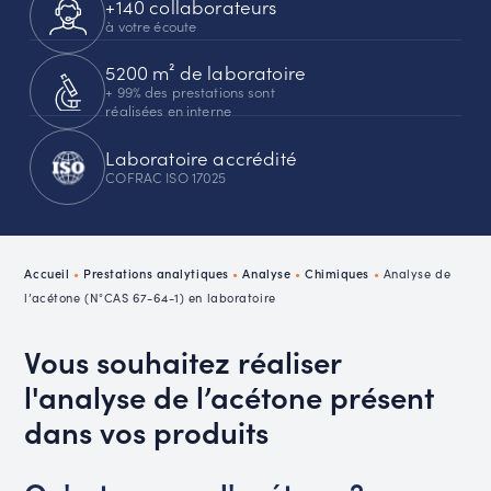
+140 collaborateurs
à votre écoute
5200 m² de laboratoire
+ 99% des prestations sont
réalisées en interne
Laboratoire accrédité
COFRAC ISO 17025
Accueil
•
Prestations analytiques
•
Analyse
•
Chimiques
•
Analyse de
l’acétone (N°CAS 67-64-1) en laboratoire
Vous souhaitez réaliser
l'analyse de l’acétone présent
dans vos produits