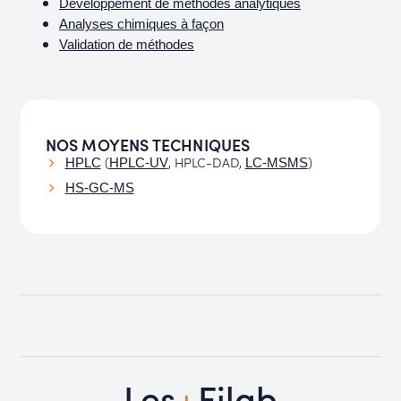
Développement de méthodes analytiques
Analyses chimiques à façon
Validation de méthodes
NOS MOYENS TECHNIQUES
(
, HPLC-DAD,
)
HPLC
HPLC-UV
LC-MSMS
HS-GC-MS
+
Les
Filab