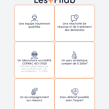
Une réactivité de
Une équipe hautement
réponse et de traitement
qualifiée
des demandes
Un laboratoire accrédité
Un parc analytique
COFRAC ISO 17025
complet de 5 200m²
(Portées disponibles sur
www.cofrac.com - N°
accréditation : 1-1793)
Un accompagnement
Visio-débrief possible
sur-mesure
avec l'expert