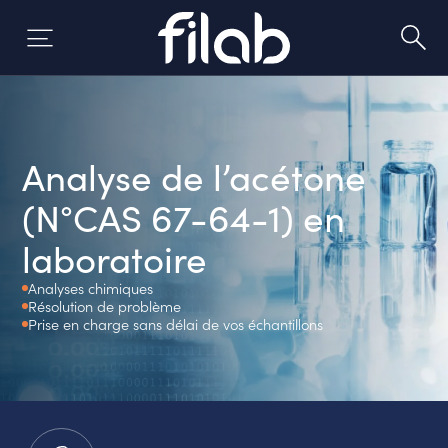
Aller
au
contenu
Analyse de l’acétone
(N°CAS 67-64-1) en
laboratoire
Analyses chimiques
Résolution de problème
Prise en charge sans délai de vos échantillons