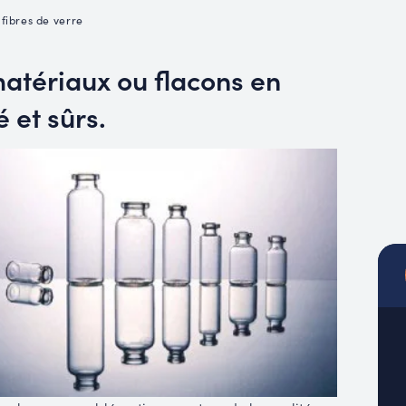
MUC
 fibres de verre
EACH
matériaux ou flacons en
 et sûrs.