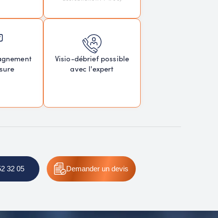
agnement
Visio-débrief possible
sure
avec l'expert
52 32 05
Demander
un devis