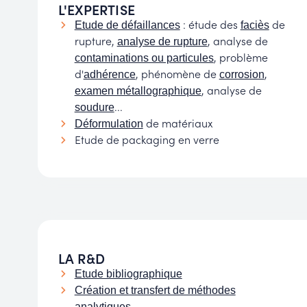
L'EXPERTISE
: étude des
de
Etude de défaillances
faciès
rupture,
, analyse de
analyse de rupture
, problème
contaminations ou particules
d'
, phénomène de
,
adhérence
corrosion
, analyse de
examen métallographique
...
soudure
de matériaux
Déformulation
Etude de packaging en verre
LA R&D
Etude bibliographique
Création et transfert de méthodes
analytiques