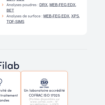
Analyses poudres :
,
,
DRX
MEB-FEG EDX
BET
Analyses de surface :
,
,
MEB-FEG EDX
XPS
TOF-SIMS
Filab
vité de
Un laboratoire accrédité
 traitement
COFRAC ISO 17025
(Portées disponibles sur
andes
www.cofrac.com - N°
accréditation : 1-1793)