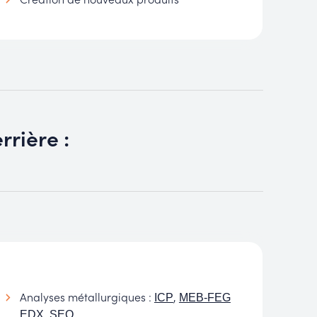
rrière :
Analyses métallurgiques :
,
ICP
MEB-FEG
,
EDX
SEO