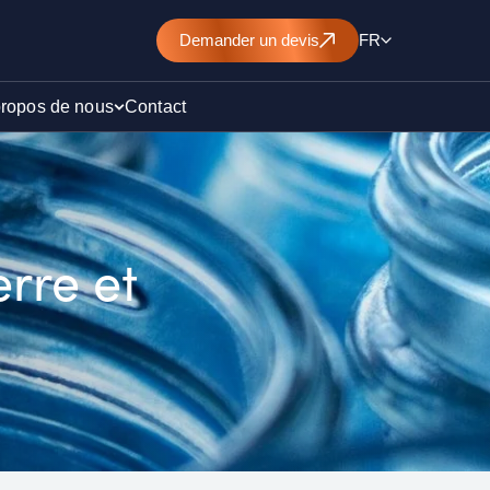
Demander
un devis
FR
propos de nous
Contact
d’un
rre et
nt de
)
ollution