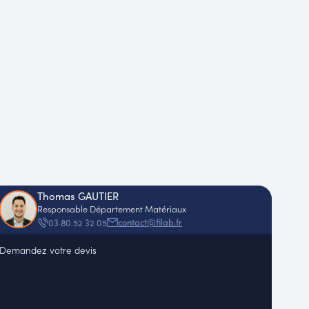
Thomas GAUTIER
Responsable Département Matériaux
contact@filab.fr
03 80 52 32 05
Demandez votre devis