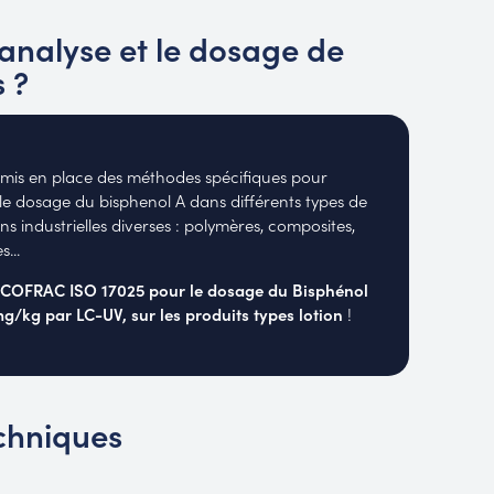
'analyse et le dosage de
 ?
 mis en place des méthodes spécifiques pour
t le dosage du bisphenol A dans différents types de
s industrielles diverses : polymères, composites,
...
é COFRAC ISO 17025 pour le dosage du Bisphénol
mg/kg par LC-UV, sur les produits types lotion
!
chniques