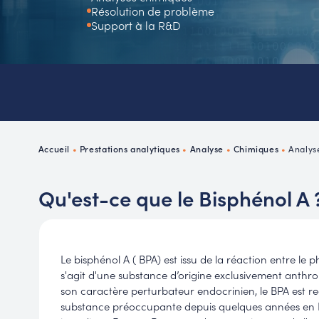
Résolution de problème
P
Support à la R&D
R
Accueil
•
Prestations analytiques
•
Analyse
•
Chimiques
•
Analys
Qu'est-ce que le Bisphénol A 
Le bisphénol A ( BPA) est issu de la réaction entre le ph
s'agit d'une substance d’origine exclusivement anthro
son caractère perturbateur endocrinien, le BPA est
substance préoccupante depuis quelques années en E