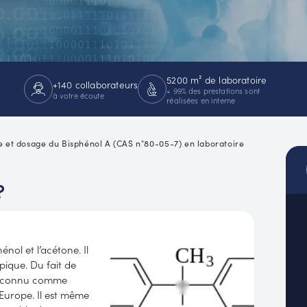
MUC
EACH
5200 m² de laboratoire
+140 collaborateurs
+ 99% des prestations sont
à votre écoute
réalisées en interne
e et dosage du Bisphénol A (CAS n°80-05-7) en laboratoire
?
énol et l’acétone. Il
pique. Du fait de
 reconnu comme
urope. Il est même