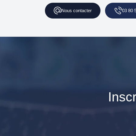
Nous
contacter
03 80 
Insc