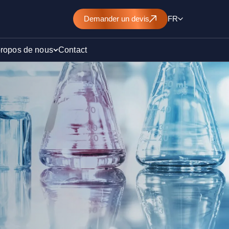
Demander
un devis
FR
propos de nous
Contact
d’un
nt de
)
ollution