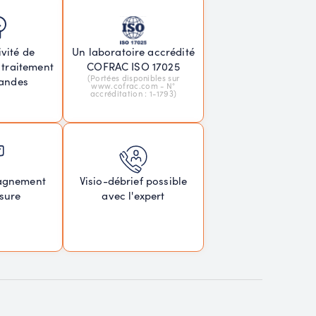
vité de
Un laboratoire accrédité
 traitement
COFRAC ISO 17025
(Portées disponibles sur
andes
www.cofrac.com - N°
accréditation : 1-1793)
agnement
Visio-débrief possible
sure
avec l'expert