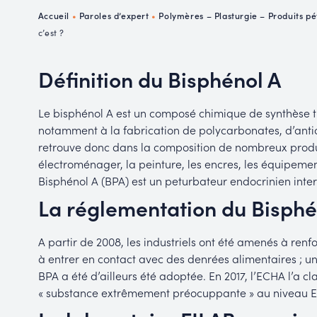
P
Accueil
•
Paroles d’expert
•
Polymères – Plasturgie – Produits pé
R
c’est ?
Définition du Bisphénol A
Le bisphénol A est un composé chimique de synthèse très
notamment à la fabrication de polycarbonates, d’antiox
retrouve donc dans la composition de nombreux produits
électroménager, la peinture, les encres, les équipem
Bisphénol A (BPA) est un peturbateur endocrinien inter
La réglementation du Bisphé
A partir de 2008, les industriels ont été amenés à renfo
à entrer en contact avec des denrées alimentaires ; un
BPA a été d’ailleurs été adoptée. En 2017, l’ECHA l’a
« substance extrêmement préocuppante » au niveau 