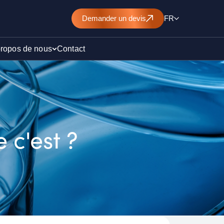
Demander
un devis
FR
propos de nous
Contact
d’un
nt de
 c'est ?
)
ollution