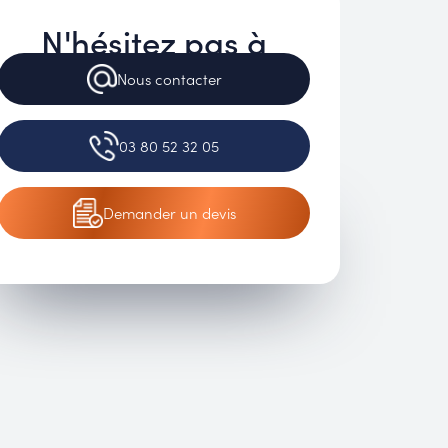
N'hésitez pas à
Nous
contacter
03 80 52 32 05
Demander
un devis