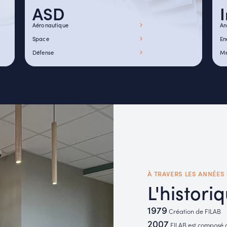
ASD
Aéronautique
An
Space
En
Défense
Mé
À TRAVERS LES ANNÉES
L'histori
1979
Création de FILAB
2007
FILAB est composé d