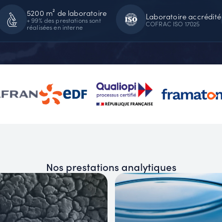
5200 m² de laboratoire
Laboratoire accrédité
+ 99% des prestations sont
COFRAC ISO 17025
réalisées en interne
Nos prestations analytiques