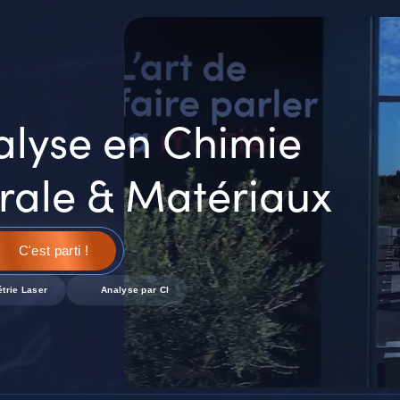
MUC
EACH
alyse en Chimie
rale & Matériaux
C'est parti !
trie Laser
Analyse par CI