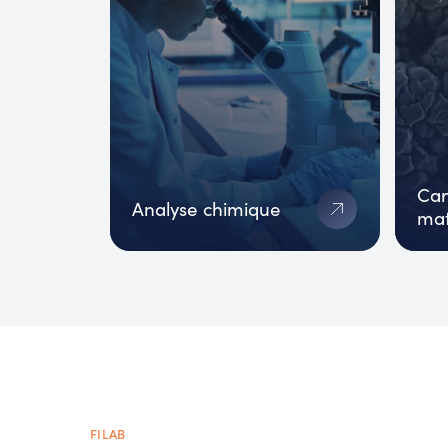
Car
Analyse chimique
mat
FILAB