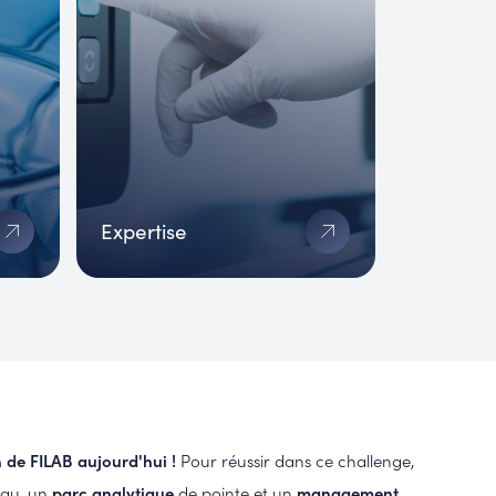
Expertise
n de FILAB aujourd'hui !
Pour réussir dans ce challenge,
eau, un
parc analytique
de pointe et un
management