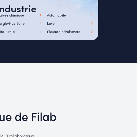
Industrie
alyse chimique
Automobile
ergie/Nucléaire
Luxe
tallurgie
Plasturgie/Polymère
que de Filab
e 10 collaborateurs