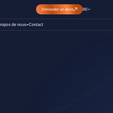
Demander un devis
BE
propos de nous
Contact
d’un
nt de
)
ollution