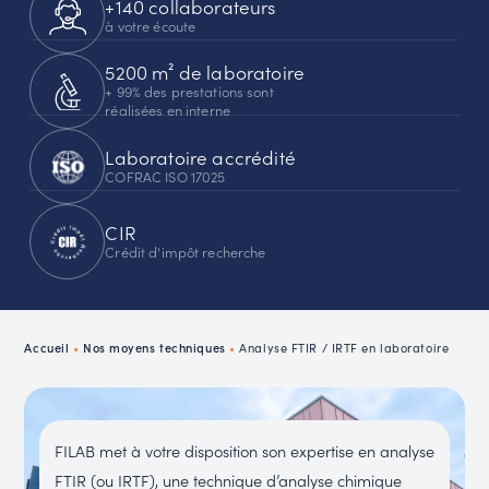
+140 collaborateurs
à votre écoute
5200 m² de laboratoire
+ 99% des prestations sont
réalisées en interne
Laboratoire accrédité
COFRAC ISO 17025
CIR
Crédit d'impôt recherche
Accueil
•
Nos moyens techniques
•
Analyse FTIR / IRTF en laboratoire
FILAB met à votre disposition son expertise en analyse
FTIR (ou IRTF), une technique d’analyse chimique