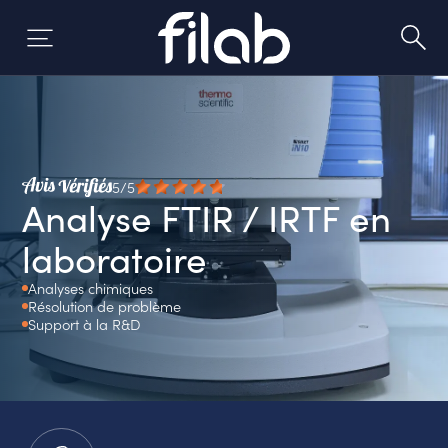
Skip
to
content
5/5
Analyse FTIR / IRTF en
laboratoire
Analyses chimiques
Résolution de problème
Support à la R&D