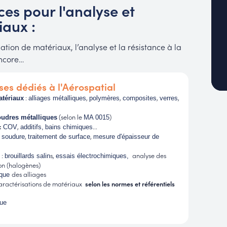
es pour l'analyse et
iaux :
ation de matériaux, l’analyse et la résistance à la
encore…
ses dédiés à l'Aérospatial
:
,
,
,
,
atériaux
alliages métalliques
polymères
composites
verres
(selon le
)
oudres métalliques
MA 0015
:
,
...
COV
additifs,
bains chimiques
:
,
,
soudure
traitement de surface
mesure d'épaisseur de
:
s,
analyse des
n
brouillards salin
essais électrochimiques,
on (halogènes)
des alliages
ique
caractérisations de matériaux
selon les normes et référentiels
que