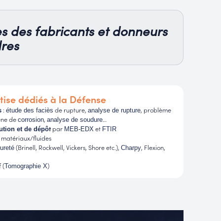
s des fabricants et donneurs
dres
tise dédiés à la Défense
:
de rupture,
, problème
s
étude des faciès
analyse de rupture
ène de
,
…
corrosion
analyse de soudure
t
par
et
lution et de dépô
MEB-EDX
FTIR
matériaux/fluides
(Brinell, Rockwell, Vickers, Shore etc.),
, Flexion,
ureté
Charpy
 (
)
Tomographie X