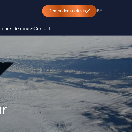
Demander un devis
BE
propos de nous
Contact
d’un
nt de
ur
)
ollution