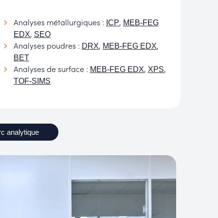
Analyses métallurgiques :
,
ICP
MEB-FEG
,
EDX
SEO
Analyses poudres :
,
,
DRX
MEB-FEG EDX
BET
Analyses de surface :
,
,
MEB-FEG EDX
XPS
TOF-SIMS
rc analytique