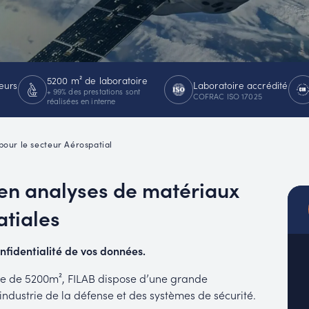
MUC
EACH
5200 m² de laboratoire
eurs
Laboratoire accrédité
+ 99% des prestations sont
COFRAC ISO 17025
réalisées en interne
 pour le secteur Aérospatial
 en analyses de matériaux
atiales
nfidentialité de vos données.
que de 5200m², FILAB dispose d’une grande
dustrie de la défense et des systèmes de sécurité.