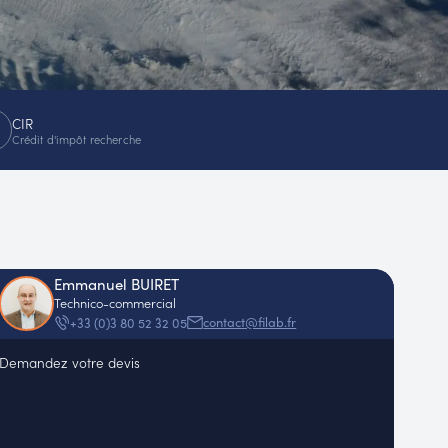
CIR
Crédit d'impôt recherche
Emmanuel BUIRET
Technico-commercial
contact@filab.fr
+33 (0)3 80 52 32 05
Demandez votre devis