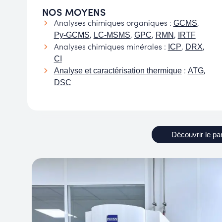
NOS MOYENS
Analyses chimiques organiques :
,
GCMS
,
,
,
,
Py-GCMS
LC-MSMS
GPC
RMN
IRTF
Analyses chimiques minérales :
,
,
ICP
DRX
CI
:
,
Analyse et caractérisation thermique
ATG
DSC
Découvrir le pa