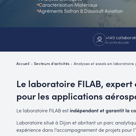
Caractérisation Matériaux
P
Agréments Safran & Dassault Aviation
R
+140 collaborat
à votre écoute
Accueil
•
Secteurs d’activités
•
Analyses et essais en laboratoire
Le laboratoire FILAB, expert
pour les applications aérosp
Le laboratoire FILAB est
indépendant et garantit la co
Laboratoire situé à Dijon et abritant un parc analyti
expérience dans l’accompagnement de projets pour l’in