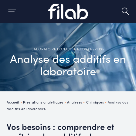
Skip
to
content
LABORATOIRE D'ANALYSE ET D'EXPERTISE
Analyse des additifs en
laboratoire
Accueil
•
Prestations analytiques
•
Analyses
•
Chimiques
•
Analyse des
additifs en laboratoire
Vos besoins : comprendre et
maîtriser les additifs dans vos