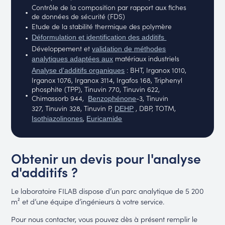
Contrôle de la composition par rapport aux fiches
de données de sécurité (FDS)
Etude de la stabilité thermique des polymère
Déformulation et identification des additifs
Développement et
validation de méthodes
matériaux industriels
analytiques adaptées aux
: BHT, Irganox 1010,
Analyse d'additifs organiques
Irganox 1076, Irganox 3114, Irgafos 168, Triphenyl
phosphite (TPP), Tinuvin 770, Tinuvin 622,
Chimassorb 944,
-3, Tinuvin
Benzophénone
327, Tinuvin 328, Tinuvin P,
, DBP, TOTM,
DEHP
,
Isothiazolinones
Euricamide
Obtenir un devis pour l'analyse
d'additifs ?
Le laboratoire FILAB dispose d’un parc analytique de 5 200
m² et d’une équipe d’ingénieurs à votre service.
Pour nous contacter, vous pouvez dès à présent remplir le