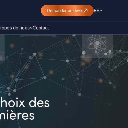
Demander un devis
BE
propos de nous
Contact
d’un
nt de
choix des
mières
)
ollution