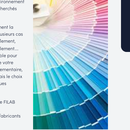
nvironnement
echerchés
ment la
usieurs cas
flement,
llement….
able pour
e votre
lementaire,
is le choix
ues
ue FILAB
fabricants