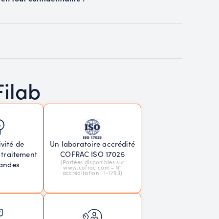
Filab
vité de
Un laboratoire accrédité
 traitement
COFRAC ISO 17025
(Portées disponibles sur
andes
www.cofrac.com - N°
accréditation : 1-1793)