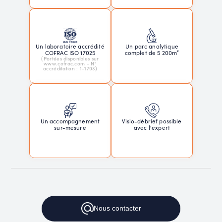
Un laboratoire accrédité
Un parc analytique
COFRAC ISO 17025
complet de 5 200m²
(Portées disponibles sur
www.cofrac.com - N°
accréditation : 1-1793)
Un accompagnement
Visio-débrief possible
sur-mesure
avec l'expert
Nous contacter