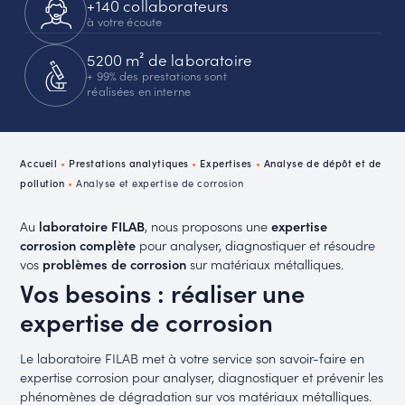
+140 collaborateurs
à votre écoute
5200 m² de laboratoire
+ 99% des prestations sont
réalisées en interne
Accueil
•
Prestations analytiques
•
Expertises
•
Analyse de dépôt et de
pollution
•
Analyse et expertise de corrosion
Au
laboratoire FILAB
, nous proposons une
expertise
corrosion complète
pour analyser, diagnostiquer et résoudre
vos
problèmes de corrosion
sur matériaux métalliques.
Vos besoins : réaliser une
expertise de corrosion
Le laboratoire FILAB met à votre service son savoir-faire en
expertise corrosion pour analyser, diagnostiquer et prévenir les
phénomènes de dégradation sur vos matériaux métalliques.