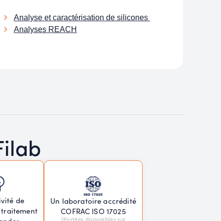
Analyse et caractérisation de silicones
Analyses REACH
Filab
vité de
Un laboratoire accrédité
 traitement
COFRAC ISO 17025
(Portées disponibles sur