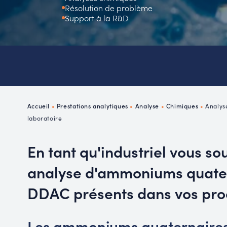
Résolution de problème
P
Support à la R&D
R
Accueil
•
Prestations analytiques
•
Analyse
•
Chimiques
•
Analys
laboratoire
En tant qu'industriel vous so
analyse d'ammoniums quate
DDAC présents dans vos pro
Les ammoniums quaternaires