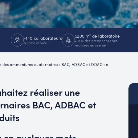
MUC
EACH
5200 m² de laboratoire
+140 collaborateurs
+ 99% des prestations sont
à votre écoute
réalisées en interne
e des ammoniums quaternaires : BAC, ADBAC et DDAC en
uhaitez réaliser une
rnaires BAC, ADBAC et
duits
 en quelques mots