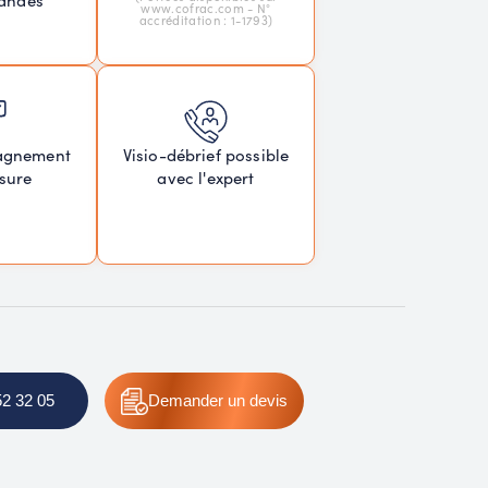
andes
www.cofrac.com - N°
accréditation : 1-1793)
agnement
Visio-débrief possible
sure
avec l'expert
52 32 05
Demander
un devis