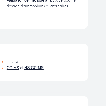
Validation de méthode analytique
dosage d'ammoniums quaternaires
LC-UV
et
GC-MS
HS-GC-MS