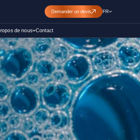
Demander
un devis
FR
propos de nous
Contact
d’un
nt de
)
ollution