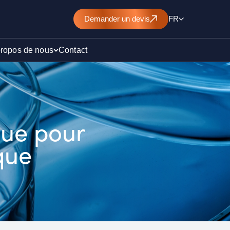
Demander
un devis
FR
propos de nous
Contact
d’un
que pour
nt de
que
)
ollution