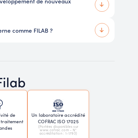
développement de nouveaux
xterne comme FILAB ?
Filab
vité de
Un laboratoire accrédité
 traitement
COFRAC ISO 17025
(Portées disponibles sur
andes
www.cofrac.com - N°
accréditation : 1-1793)