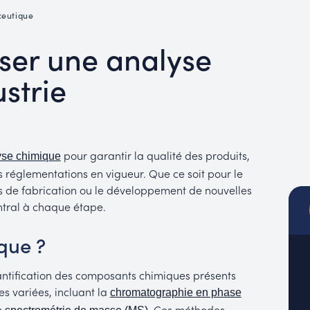
MUC
ceutique
EACH
iser une analyse
strie
pour garantir la qualité des produits,
yse chimique
s réglementations en vigueur. Que ce soit pour le
ots de fabrication ou le développement de nouvelles
ntral à chaque étape.
que ?
quantification des composants chimiques présents
s variées, incluant la
chromatographie en phase
a
. Ces méthodes