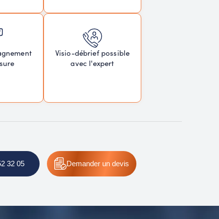
agnement
Visio-débrief possible
sure
avec l'expert
52 32 05
Demander
un devis