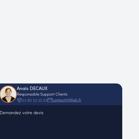
Anaïs DECAUX
Responsable Support Clients
contact@filab.fr
03 80 52 32 05
Demandez votre devis