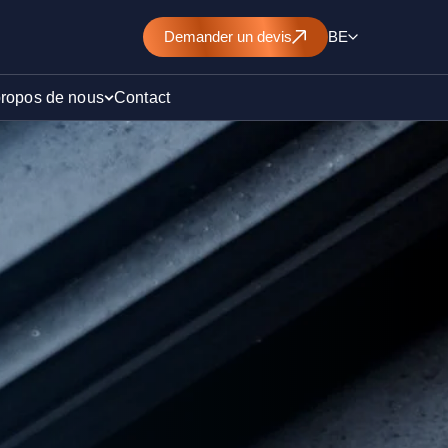
Demander un devis
BE
propos de nous
Contact
d’un
nt de
)
ollution