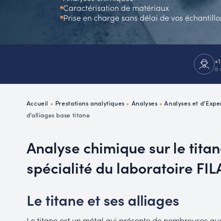
Caractérisation de matériaux
P
Prise en charge sans délai de vos échantillo
R
+1
à 
Accueil
•
Prestations analytiques
•
Analyses
•
Analyses et d’Expe
d’alliages base titane
Analyse chimique sur le titan
spécialité du laboratoire FI
Le titane et ses alliages
Le titane est un métal qui présente de nombreuses qua