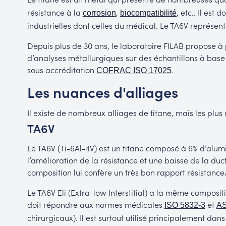
résistance à la
,
, etc.. Il est
corrosion
biocompatibilité
industrielles dont celles du médical. Le TA6V représent
Depuis plus de 30 ans, le laboratoire FILAB propose à 
d’analyses métallurgiques sur des échantillons à base 
sous accréditation
.
COFRAC ISO 17025
Les nuances d'alliages
Il existe de nombreux alliages de titane, mais les plus u
TA6V
Le TA6V (Ti-6Al-4V) est un titane composé à 6% d’alu
l’amélioration de la résistance et une baisse de la duc
composition lui confère un très bon rapport résistance
Le TA6V Eli (Extra-low Interstitial) a la même composit
doit répondre aux normes médicales
et
ISO 5832-3
AS
chirurgicaux). Il est surtout utilisé principalement dan