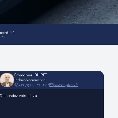
accrédité
025
Emmanuel BUIRET
Technico-commercial
contact@filab.fr
+33 (0)3 80 52 32 05
Demandez votre devis