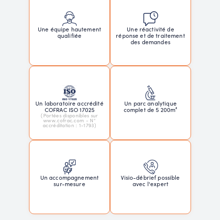
Une réactivité de
Une équipe hautement
réponse et de traitement
qualifiée
des demandes
Un laboratoire accrédité
Un parc analytique
COFRAC ISO 17025
complet de 5 200m²
(Portées disponibles sur
www.cofrac.com - N°
accréditation : 1-1793)
Un accompagnement
Visio-débrief possible
sur-mesure
avec l'expert