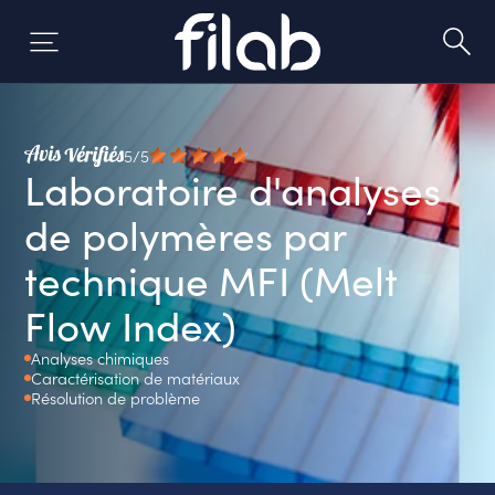
Skip
to
content
5/5
Laboratoire d'analyses
de polymères par
technique MFI (Melt
Flow Index)
Analyses chimiques
Caractérisation de matériaux
Résolution de problème