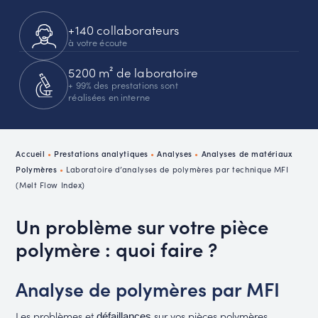
+140 collaborateurs
à votre écoute
5200 m² de laboratoire
+ 99% des prestations sont
réalisées en interne
Accueil
•
Prestations analytiques
•
Analyses
•
Analyses de matériaux
Polymères
•
Laboratoire d’analyses de polymères par technique MFI
(Melt Flow Index)
Un problème sur votre pièce
polymère : quoi faire ?
Analyse de polymères par MFI
Les problèmes et
sur vos pièces polymères
défaillances