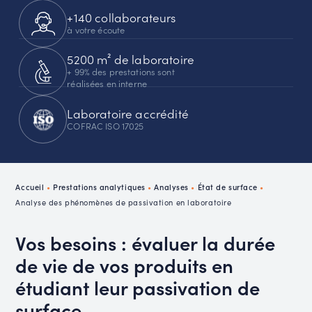
+140 collaborateurs
à votre écoute
5200 m² de laboratoire
+ 99% des prestations sont
réalisées en interne
Laboratoire accrédité
COFRAC ISO 17025
Accueil
•
Prestations analytiques
•
Analyses
•
État de surface
•
Analyse des phénomènes de passivation en laboratoire
Vos besoins : évaluer la durée
de vie de vos produits en
étudiant leur passivation de
surface