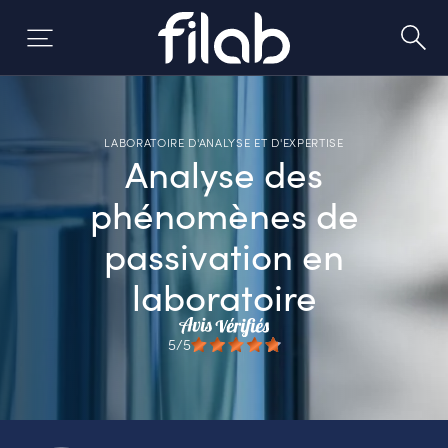
Skip
to
content
LABORATOIRE D'ANALYSE ET D'EXPERTISE
Analyse des
phénomènes de
passivation en
laboratoire
5/5