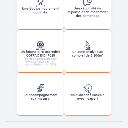
Une réactivité de
Une équipe hautement
réponse et de traitement
qualifiée
des demandes
Un laboratoire accrédité
Un parc analytique
COFRAC ISO 17025
complet de 5 200m²
(Portées disponibles sur
www.cofrac.com - N°
accréditation : 1-1793)
Un accompagnement
Visio-débrief possible
sur-mesure
avec l'expert