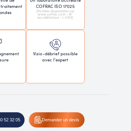
Un laboratoire accrédité
 traitement
COFRAC ISO 17025
(Portées disponibles sur
andes
www.cofrac.com - N°
accréditation : 1-1793)
agnement
Visio-débrief possible
sure
avec l'expert
80 52 32 05
Demander un devis