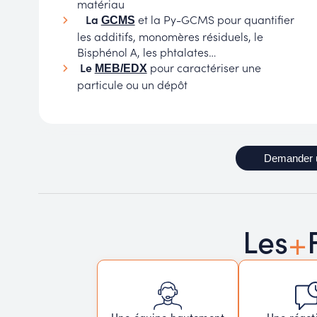
matériau
La
et la Py-GCMS pour quantifier
GCMS
les additifs, monomères résiduels, le
Bisphénol A, les phtalates…
Le
pour caractériser une
MEB/EDX
particule ou un dépôt
Demander 
+
Les
Une réacti