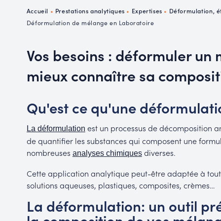
P
Accueil
•
Prestations analytiques
•
Expertises
•
Déformulation, é
R
Déformulation de mélange en Laboratoire
Vos besoins : déformuler un
mieux connaître sa composit
Qu'est ce qu'une déformulati
est un processus de décomposition ana
La déformulation
de quantifier les substances qui composent une formula
nombreuses
diverses.
analyses chimiques
Cette application analytique peut-être adaptée à tout
solutions aqueuses, plastiques, composites, crèmes…
La déformulation: un outil p
la composition de vos mélan