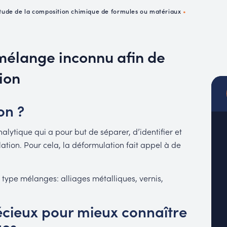
MUC
tude de la composition chimique de formules ou matériaux
•
EACH
 mélange inconnu afin de
ion
on ?
lytique qui a pour but de séparer, d’identifier et
tion. Pour cela, la déformulation fait appel à de
 type mélanges: alliages métalliques, vernis,
récieux pour mieux connaître
ges