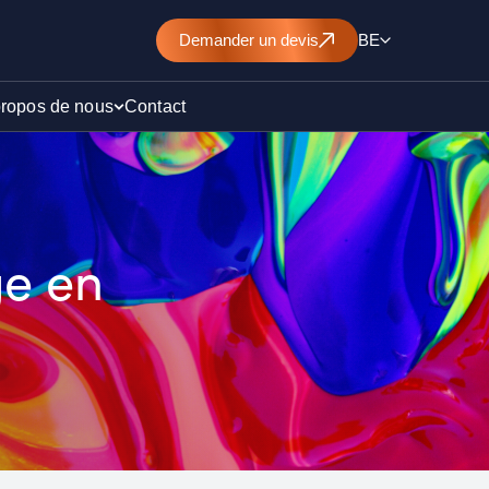
Demander un devis
BE
propos de nous
Contact
d’un
ge en
nt de
)
ollution