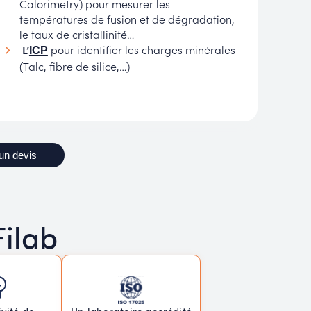
Calorimetry) pour mesurer les
températures de fusion et de dégradation,
le taux de cristallinité…
L’
pour identifier les charges minérales
ICP
(Talc, fibre de silice,…)
un devis
Filab
vité de