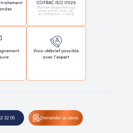
 traitement
COFRAC ISO 17025
(Portées disponibles sur
andes
www.cofrac.com - N°
accréditation : 1-1793)
agnement
Visio-débrief possible
sure
avec l'expert
52 32 05
Demander
un devis