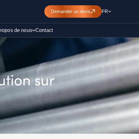
Demander
un devis
FR
propos de nous
Contact
d’un
ution sur
nt de
)
ollution