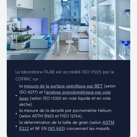
Le laboratoire FILAB est accrédité ISO 17025 par le
COFRAC sur :
la
(selon
mesure de la surface spécifique par BET
ISO 9277) et l’
analyse granulométrique par voie
(selon ISO 13320 en voie liquide et en voie
laser
sèche)
la mesure de la densité par pycnométrie Hélium
(selon ASTM B923 et l'ISO 12154),
la détermination de la taille de grain (selon
ASTM
et NF EN
) concernant les massifs.
E112
ISO 643