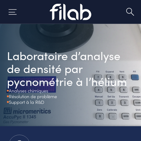
Skip
to
content
Laboratoire d’analyse
de densité par
pycnométrie à l’hélium
Analyses chimiques
Résolution de problème
Support à la R&D