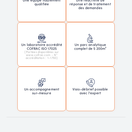
Une équipe hautement
réponse et de traitement
qualifiée
des demandes
Un laboratoire accrédité
Un parc analytique
COFRAC ISO 17025
complet de 5 200m²
(Portées disponibles sur
www.cofrac.com - N°
accréditation : 1-1793)
Un accompagnement
Visio-débrief possible
sur-mesure
avec l'expert