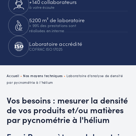
+140 collaborateurs
à votre écoute
5200 m² de laboratoire
+ 99% des prestations sont
réalisées en interne
Laboratoire accrédité
COFRAC ISO 17025
Accueil
•
Nos moyens techniques
•
Laboratoire d’analyse de densité
par pycnométrie à l’hélium
Vos besoins : mesurer la densité
de vos produits et/ou matières
par pycnométrie à l'hélium