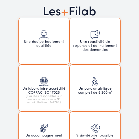
+
Les
Filab
Une réactivité de
Une équipe hautement
réponse et de traitement
qualifiée
des demandes
Un laboratoire accrédité
Un parc analytique
COFRAC ISO 17025
complet de 5 200m²
(Portées disponibles sur
www.cofrac.com - N°
accréditation : 1-1793)
Un accompagnement
Visio-débrief possible