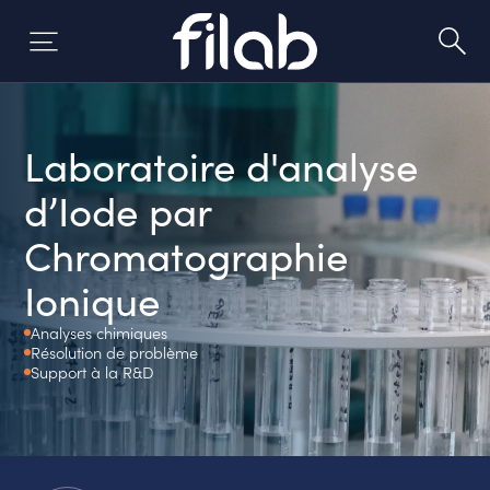
Skip
to
content
Laboratoire d'analyse
d’Iode par
Chromatographie
Ionique
Analyses chimiques
Résolution de problème
Support à la R&D