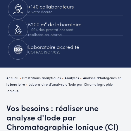
+140 collaborateurs
à votre écoute
5200 m² de laboratoire
+ 99% des prestations sont
réalisées en interne
Laboratoire accrédité
COFRAC ISO 17025
Accueil
•
Prestations analytiques
•
Analyses
•
Analyse d’halogènes en
laboratoire
•
Laboratoire d’analyse d’Iode par Chromatographie
Ionique
Vos besoins : réaliser une
analyse d'Iode par
Chromatographie Ionique (CI)