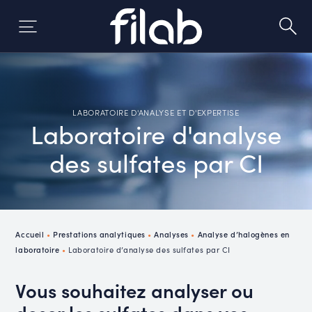
Skip
to
content
LABORATOIRE D'ANALYSE ET D'EXPERTISE
Laboratoire d'analyse
des sulfates par CI
Accueil
•
Prestations analytiques
•
Analyses
•
Analyse d’halogènes en
laboratoire
•
Laboratoire d’analyse des sulfates par CI
Vous souhaitez analyser ou
doser les sulfates dans vos