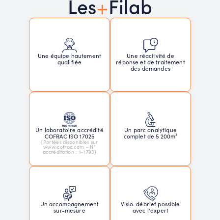
+
Les
Filab
Une réactivité de
Une équipe hautement
réponse et de traitement
qualifiée
des demandes
Un laboratoire accrédité
Un parc analytique
COFRAC ISO 17025
complet de 5 200m²
(Portées disponibles sur
www.cofrac.com - N°
accréditation : 1-1793)
Un accompagnement
Visio-débrief possible
sur-mesure
avec l'expert