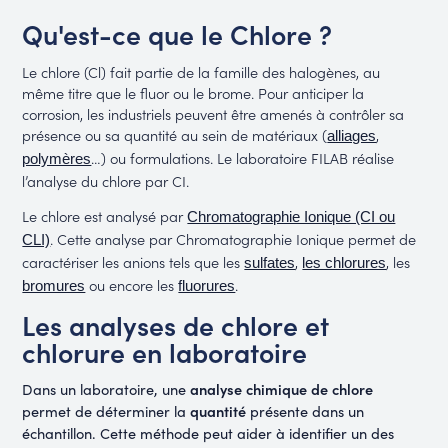
Qu'est-ce que le Chlore ?
Le chlore (Cl) fait partie de la famille des halogènes, au
même titre que le fluor ou le brome. Pour anticiper la
corrosion, les industriels peuvent être amenés à contrôler sa
présence ou sa quantité au sein de matériaux (
,
alliages
…) ou formulations. Le laboratoire FILAB réalise
polymères
l’analyse du chlore par CI.
Le chlore est analysé par
Chromatographie Ionique (CI ou
. Cette analyse par Chromatographie Ionique permet de
CLI)
caractériser les anions tels que les
,
, les
sulfates
les chlorures
ou encore les
.
bromures
fluorures
Les analyses de chlore et
chlorure en laboratoire
analyse chimique de chlore
Dans un laboratoire, une
quantité
permet de déterminer la
présente dans un
échantillon. Cette méthode peut aider à identifier un des