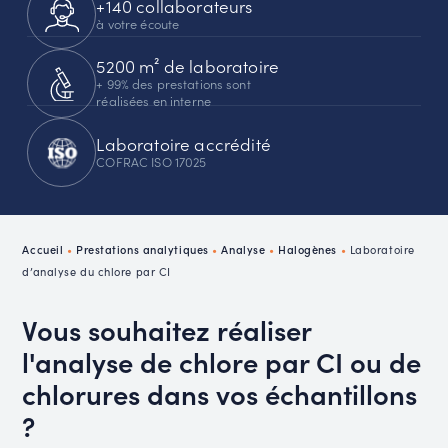
+140 collaborateurs
à votre écoute
5200 m² de laboratoire
+ 99% des prestations sont
réalisées en interne
Laboratoire accrédité
COFRAC ISO 17025
Accueil
•
Prestations analytiques
•
Analyse
•
Halogènes
•
Laboratoire
d’analyse du chlore par CI
Vous souhaitez réaliser
l'analyse de chlore par CI ou de
chlorures dans vos échantillons
?