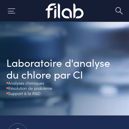
Aller
au
contenu
Laboratoire d'analyse
du chlore par CI
Analyses chimiques
Résolution de problème
Support à la R&D