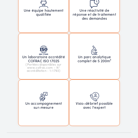
Une réactivité de
Une équipe hautement
réponse et de traitement
qualifiée
des demandes
Un laboratoire accrédité
Un parc analytique
COFRAC ISO 17025
complet de 5 200m²
(Portées disponibles sur
www.cofrac.com - N°
accréditation : 1-1793)
Un accompagnement
Visio-débrief possible
sur-mesure
avec l'expert