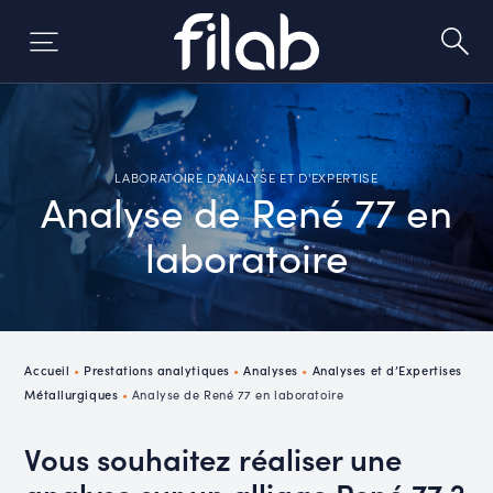
Skip
to
content
LABORATOIRE D'ANALYSE ET D'EXPERTISE
Analyse de René 77 en
laboratoire
Accueil
•
Prestations analytiques
•
Analyses
•
Analyses et d’Expertises
Métallurgiques
•
Analyse de René 77 en laboratoire
Vous souhaitez réaliser une
analyse sur un alliage René 77 ?