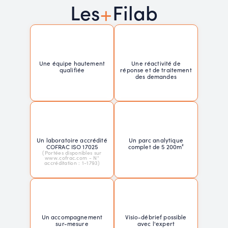
+
Les
Filab
Une équipe hautement
Une réactivité de
qualifiée
réponse et de traitement
des demandes
Un laboratoire accrédité
Un parc analytique
COFRAC ISO 17025
complet de 5 200m²
(Portées disponibles sur
www.cofrac.com - N°
accréditation : 1-1793)
Un accompagnement
Visio-débrief possible
sur-mesure
avec l'expert