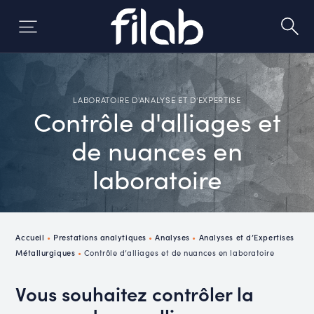
Skip
to
content
LABORATOIRE D'ANALYSE ET D'EXPERTISE
Contrôle d'alliages et
de nuances en
laboratoire
Accueil
•
Prestations analytiques
•
Analyses
•
Analyses et d’Expertises
Métallurgiques
•
Contrôle d’alliages et de nuances en laboratoire
Vous souhaitez contrôler la