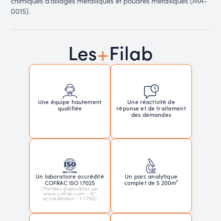
chimiques d’alliages métalliques et poudres métalliques (MA-
0015).
+
Les
Filab
Une réactivité de
Une équipe hautement
réponse et de traitement
qualifiée
des demandes
Un laboratoire accrédité
Un parc analytique
COFRAC ISO 17025
complet de 5 200m²
(Portées disponibles sur
www.cofrac.com - N°
accréditation : 1-1793)