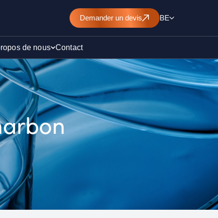
Demander un devis
BE
propos de nous
Contact
d’un
harbon
nt de
)
ollution