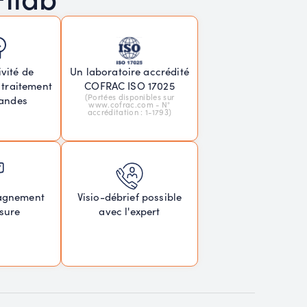
vité de
Un laboratoire accrédité
 traitement
COFRAC ISO 17025
(Portées disponibles sur
andes
www.cofrac.com - N°
accréditation : 1-1793)
agnement
Visio-débrief possible
sure
avec l'expert