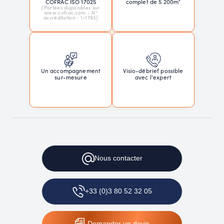
COFRAC ISO 17025
complet de 5 200m²
(Portées disponibles sur
www.cofrac.com - N°
accréditation : 1-1793)
Un accompagnement
Visio-débrief possible
sur-mesure
avec l'expert
Nous contacter
+33 (0)3 80 52 32 05
Demander un devis