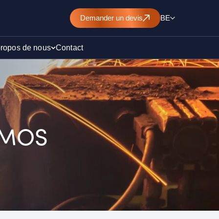
Demander un devis
BE
propos de nous
Contact
d’un
nt de
 QMOS
)
ollution