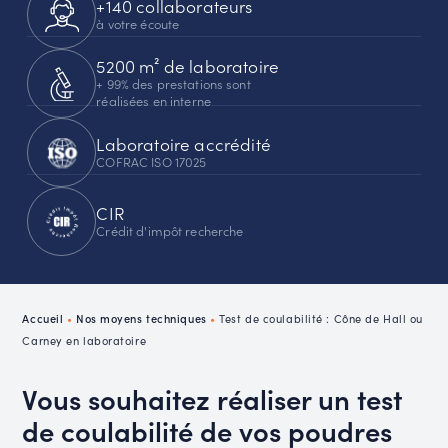
+140 collaborateurs
à votre écoute
5200 m² de laboratoire
+ 99% des prestations sont
réalisées en interne
Laboratoire accrédité
COFRAC ISO 17025
CIR
Crédit d'impôt recherche
Accueil
•
Nos moyens techniques
•
Test de coulabilité : Cône de Hall ou
Carney en laboratoire
Vous souhaitez réaliser un test
de coulabilité de vos poudres