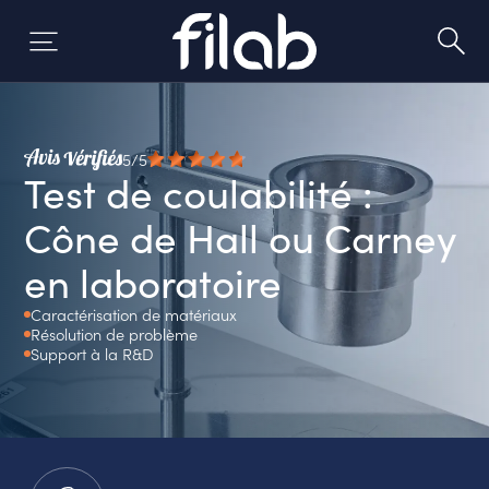
Aller
au
contenu
5/5
Test de coulabilité :
Cône de Hall ou Carney
en laboratoire
Caractérisation de matériaux
Résolution de problème
Support à la R&D