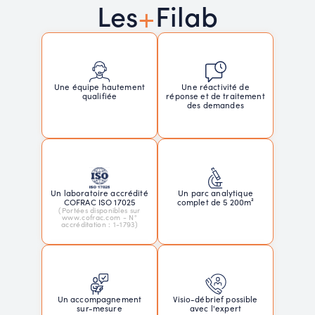
+
Les
Filab
Une réactivité de
Une équipe hautement
réponse et de traitement
qualifiée
des demandes
Un laboratoire accrédité
Un parc analytique
COFRAC ISO 17025
complet de 5 200m²
(Portées disponibles sur
www.cofrac.com - N°
accréditation : 1-1793)
Un accompagnement
Visio-débrief possible
sur-mesure
avec l'expert