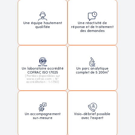
Une réactivité de
Une équipe hautement
réponse et de traitement
qualifiée
des demandes
Un laboratoire accrédité
Un parc analytique
COFRAC ISO 17025
complet de 5 200m²
(Portées disponibles sur
www.cofrac.com - N°
accréditation : 1-1793)
Un accompagnement
Visio-débrief possible
sur-mesure
avec l'expert