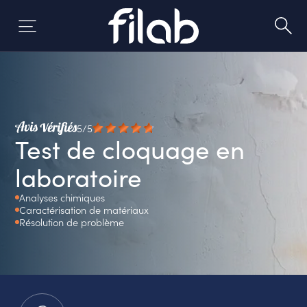
Aller
au
contenu
5/5
Test de cloquage en
laboratoire
Analyses chimiques
Caractérisation de matériaux
Résolution de problème