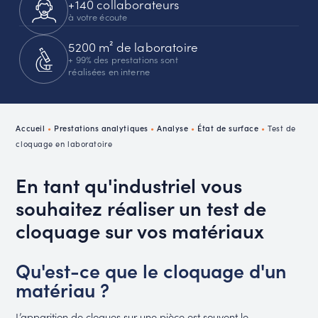
+140 collaborateurs
à votre écoute
5200 m² de laboratoire
+ 99% des prestations sont
réalisées en interne
Accueil
•
Prestations analytiques
•
Analyse
•
État de surface
•
Test de
cloquage en laboratoire
En tant qu'industriel vous
souhaitez réaliser un test de
cloquage sur vos matériaux
Qu'est-ce que le cloquage d'un
matériau ?
L’apparition de cloques sur une pièce est souvent le