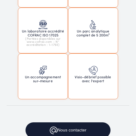
Un laboratoire accrédité
Un parc analytique
COFRAC ISO 17025
complet de 5 200m²
(Portées disponibles sur
www.cofrac.com - N°
accréditation : 1-1793)
Un accompagnement
Visio-débrief possible
sur-mesure
avec l'expert
Nous
contacter