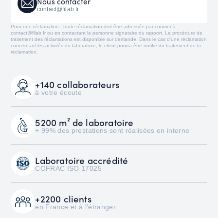
Nous
contacter
contact@filab.fr
Pour une réclamation : toute réclamation doit être adressée par courrier à
contact@filab.fr ou en contactant la personne signataire du rapport. La procédure de
traitement des réclamations est disponible sur demande. Dans le cas d’une réclamation
concernant les activités du laboratoire, le client pourra être notifié du traitement de la
réclamation.
+140 collaborateurs
à votre écoute
5200 m² de laboratoire
+ 99% des prestations sont réalisées en interne
Laboratoire accrédité
COFRAC ISO 17025
+2200 clients
en France et à l'étranger