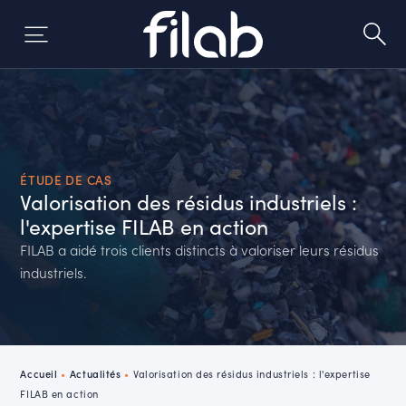
Aller
au
contenu
ÉTUDE DE CAS
Valorisation des résidus industriels :
l'expertise FILAB en action
FILAB a aidé trois clients distincts à valoriser leurs résidus
industriels.
Accueil
•
Actualités
•
Valorisation des résidus industriels : l'expertise
FILAB en action