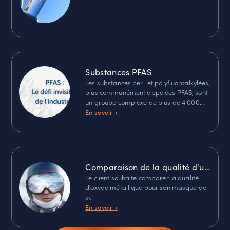
Substances PFAS
Les substances per- et polyfluoroalkylées,
plus communément appelées PFAS, sont
un groupe complexe de plus de 4 000
composés chimiques aux propriétés
En savoir +
remarquables.
Comparaison de la qualité d'un
dépôt d'oxyde métallique pour
Le client souhaite comparer la qualité
d’oxyde métallique pour son masque de
un masque de ski par AFM
ski
En savoir +