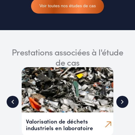
Voir toutes nos études de cas
Prestations associées à l'étude
de cas
Valorisation de déchets
Analys
industriels en laboratoire
terres