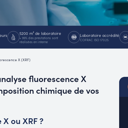
MUC
EACH
5200 m² de laboratoire
eurs
Laboratoire accrédité
+ 99% des prestations sont
COFRAC ISO 17025
réalisées en interne
uorescence X (XRF)
analyse fluorescence X
mposition chimique de vos
e X ou XRF ?