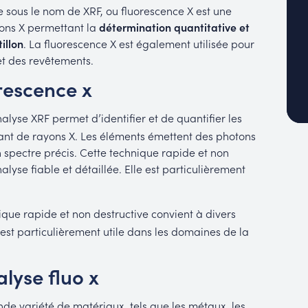
 sous le nom de XRF, ou fluorescence X est une
yons X permettant la
détermination quantitative et
illon
. La fluorescence X est également utilisée pour
et des revêtements.
rescence x
lyse XRF permet d’identifier et de quantifier les
ant de rayons X. Les éléments émettent des photons
 spectre précis. Cette technique rapide et non
lyse fiable et détaillée. Elle est particulièrement
ique rapide et non destructive convient à divers
e est particulièrement utile dans les domaines de la
lyse fluo x
de variété de matériaux, tels que les métaux, les