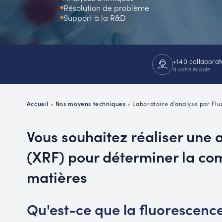
Résolution de problème
P
Support à la R&D
R
+140 collaborat
à votre écoute
Accueil
•
Nos moyens techniques
•
Laboratoire d’analyse par Fl
Vous souhaitez réaliser une 
(XRF) pour déterminer la co
matières
Qu'est-ce que la fluorescenc