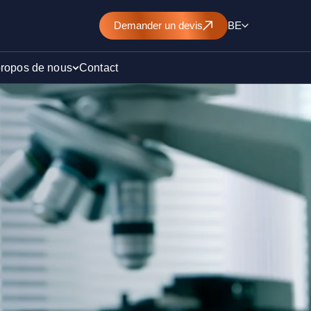
Demander un devis
BE
propos de nous
Contact
d’un
nt de
)
ollution