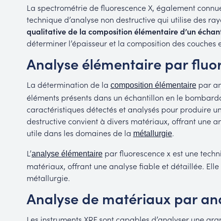
La spectrométrie de fluorescence X, également connue
technique d’analyse non destructive qui utilise des ra
qualitative de la composition élémentaire d’un échant
déterminer l’épaisseur et la composition des couches 
Analyse élémentaire par fluo
La détermination de la
par ana
composition élémentaire
éléments présents dans un échantillon en le bombard
caractéristiques détectés et analysés pour produire un
destructive convient à divers matériaux, offrant une ana
utile dans les domaines de la
.
métallurgie
L’
par fluorescence x est une techn
analyse élémentaire
matériaux, offrant une analyse fiable et détaillée. Ell
métallurgie.
Analyse de matériaux par ana
Les instruments XRF sont capables d’analyser une gran