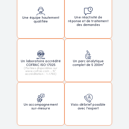
Une réactivité de
Une équipe hautement
réponse et de traitement
qualifiée
des demandes
Un laboratoire accrédité
Un parc analytique
COFRAC ISO 17025
complet de 5 200m²
(Portées disponibles sur
www.cofrac.com - N°
accréditation : 1-1793)
Un accompagnement
Visio-débrief possible
sur-mesure
avec l'expert