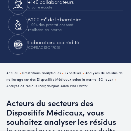
+140 collaborateurs
à votre écoute
5200 m² de laboratoire
+ 99% des prestations sont
réalisées en interne
Laboratoire accrédité
COFRAC ISO 17025
Accueil
•
Prestations analytiques
•
Expertises
•
Analyses de résidus de
nettoyage sur des Dispositifs Médicaux selon la norme ISO 19227
•
Analyse de résidus inorganiques selon l’ISO 19227
Acteurs du secteurs des
Dispositifs Médicaux, vous
souhaitez analyser les résidus
inorganiques sur vos produits