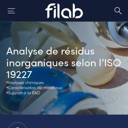
Skip
to
content
Analyse de résidus
inorganiques selon l’ISO
19227
Analyses chimiques
Caractérisation de matériaux
Support à la R&D