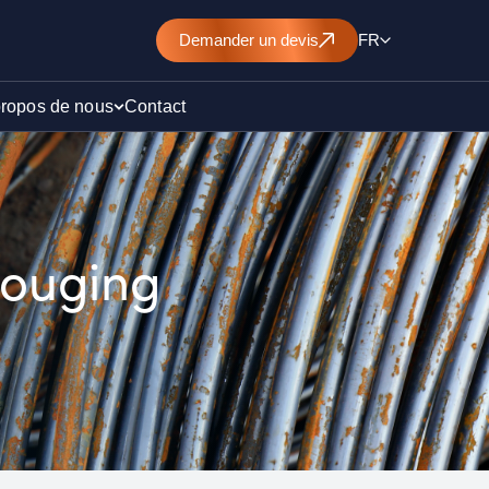
Demander
un devis
FR
propos de nous
Contact
d’un
rouging
nt de
)
ollution