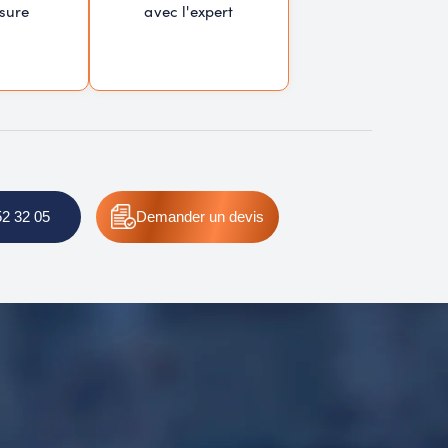
sure
avec l'expert
52 32 05
Demander
un devis