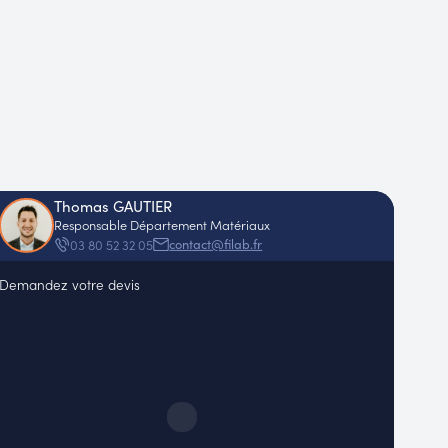
Thomas GAUTIER
Responsable Département Matériaux
contact@filab.fr
03 80 52 32 05
Demandez votre devis