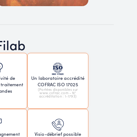
Filab
vité de
Un laboratoire accrédité
 traitement
COFRAC ISO 17025
(Portées disponibles sur
andes
www.cofrac.com - N°
accréditation : 1-1793)
agnement
Visio-débrief possible