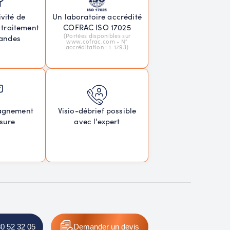
vité de
Un laboratoire accrédité
 traitement
COFRAC ISO 17025
(Portées disponibles sur
andes
www.cofrac.com - N°
accréditation : 1-1793)
agnement
Visio-débrief possible
sure
avec l'expert
80 52 32 05
Demander un devis