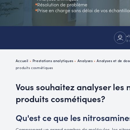
Résolution de problème
P
Prise en charge sans délai de vos échantillo
R
+1
à 
Accueil
•
Prestations analytiques
•
Analyses
•
Analyses et de dos
produits cosmétiques
Vous souhaitez analyser les 
produits cosmétiques?
Qu'est ce que les nitrosamine
Comprenant un grand nombre de molécules, les nitros