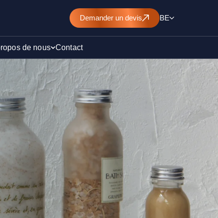
Demander un devis
BE
propos de nous
Contact
d’un
nt de
)
ollution