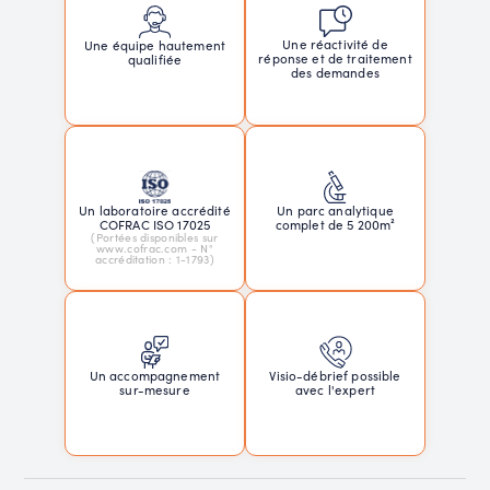
Une réactivité de
Une équipe hautement
réponse et de traitement
qualifiée
des demandes
Un laboratoire accrédité
Un parc analytique
COFRAC ISO 17025
complet de 5 200m²
(Portées disponibles sur
www.cofrac.com - N°
accréditation : 1-1793)
Un accompagnement
Visio-débrief possible
sur-mesure
avec l'expert