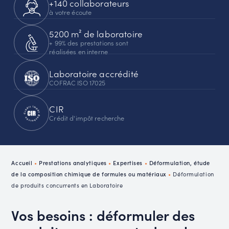
+140 collaborateurs
à votre écoute
5200 m² de laboratoire
+ 99% des prestations sont
réalisées en interne
Laboratoire accrédité
COFRAC ISO 17025
CIR
Crédit d'impôt recherche
Accueil
•
Prestations analytiques
•
Expertises
•
Déformulation, étude
de la composition chimique de formules ou matériaux
•
Déformulation
de produits concurrents en Laboratoire
Vos besoins : déformuler des