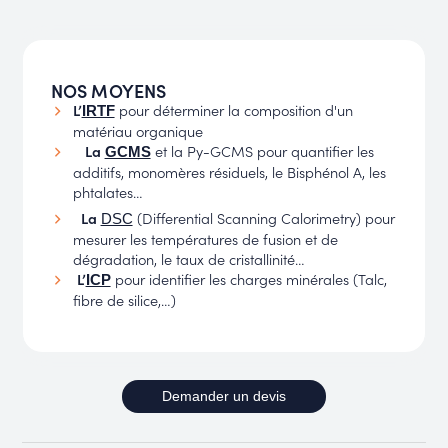
NOS MOYENS
L’
pour déterminer la composition d'un
IRTF
matériau organique
La
et la Py-GCMS pour quantifier les
GCMS
additifs, monomères résiduels, le Bisphénol A, les
phtalates…
La
(Differential Scanning Calorimetry) pour
DSC
mesurer les températures de fusion et de
dégradation, le taux de cristallinité…
L’
pour identifier les charges minérales (Talc,
ICP
fibre de silice,…)
Demander un devis