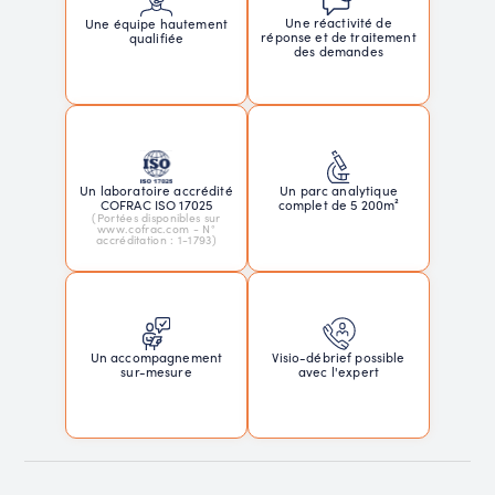
Une réactivité de
Une équipe hautement
réponse et de traitement
qualifiée
des demandes
Un laboratoire accrédité
Un parc analytique
COFRAC ISO 17025
complet de 5 200m²
(Portées disponibles sur
www.cofrac.com - N°
accréditation : 1-1793)
Un accompagnement
Visio-débrief possible
sur-mesure
avec l'expert