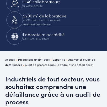
+140 collaborateurs
à votre écoute
5200 m² de laboratoire
+ 99% des prestations sont
réalisées en interne
Laboratoire accrédité
COFRAC ISO 17025
Accueil
•
Prestations analytiques
•
Expertise
•
Analyse et étude de
défaillances
•
Audit de process (dans le cadre d’une défaillance)
Industriels de tout secteur, vous
souhaitez comprendre une
défaillance grâce à un audit de
process