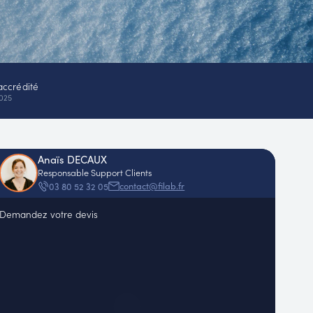
accrédité
025
Anaïs DECAUX
Responsable Support Clients
contact@filab.fr
03 80 52 32 05
Demandez votre devis