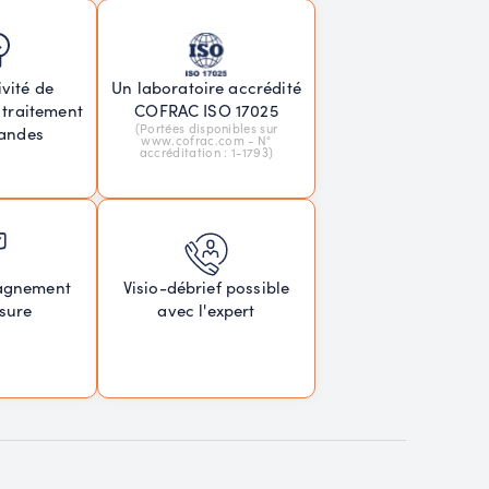
vité de
Un laboratoire accrédité
 traitement
COFRAC ISO 17025
(Portées disponibles sur
andes
www.cofrac.com - N°
accréditation : 1-1793)
agnement
Visio-débrief possible
sure
avec l'expert