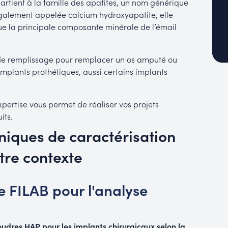
rtient à la famille des apatites, un nom générique
galement appelée calcium hydroxyapatite, elle
ue la principale composante minérale de l’émail
 de remplissage pour remplacer un os amputé ou
implants prothétiques, aussi certains implants
xpertise vous permet de réaliser vos projets
its.
niques de caractérisation
tre contexte
re FILAB pour l'analyse
oudres HAP pour les implants chirurgicaux selon la