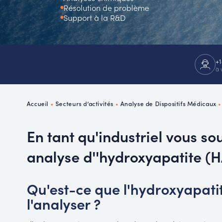
Résolution de problème
P
Support à la R&D
R
+1
à 
Accueil
•
Secteurs d’activités
•
Analyse de Dispositifs Médicaux
En tant qu'industriel vous so
analyse d''hydroxyapatite (
Qu'est-ce que l'hydroxyapati
l'analyser ?