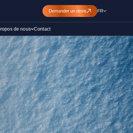
Demander
un devis
FR
propos de nous
Contact
d’un
nt de
)
ollution