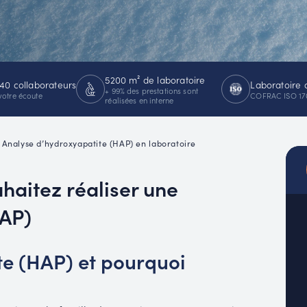
MUC
EACH
5200 m² de laboratoire
40 collaborateurs
Laboratoire 
+ 99% des prestations sont
votre écoute
COFRAC ISO 17
réalisées en interne
•
Analyse d’hydroxyapatite (HAP) en laboratoire
uhaitez réaliser une
HAP)
te (HAP) et pourquoi