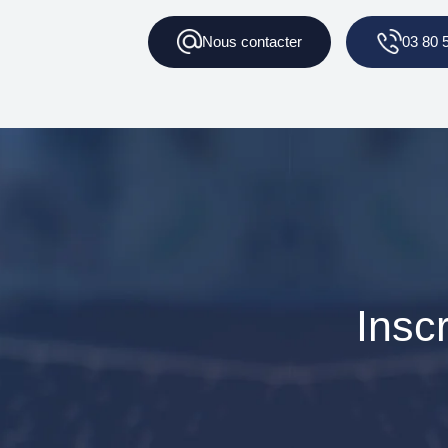
Nous
contacter
03 80 
Insc