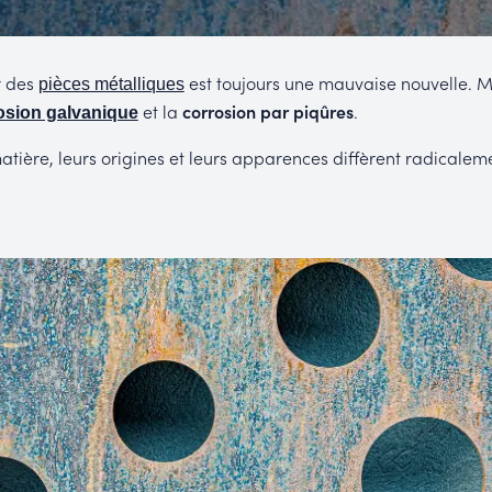
MUC
EACH
r des
est toujours une mauvaise nouvelle. Mais
pièces métalliques
et la
corrosion par piqûres
.
osion galvanique
tière, leurs origines et leurs apparences diffèrent radicalemen