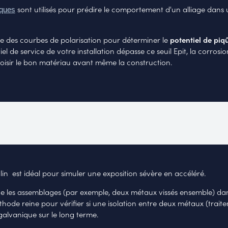
sont utilisés pour prédire le comportement d'un alliage dans u
iques
e des courbes de polarisation pour déterminer le
potentiel de piq
tiel de service de votre installation dépasse ce seuil
Epit
, la corrosi
choisir le bon matériau avant même la construction.
alin est idéal pour simuler une exposition sévère en accéléré.
e les assemblages (par exemple, deux métaux vissés ensemble) da
thode reine pour vérifier si une isolation entre deux métaux (traite
galvanique sur le long terme.