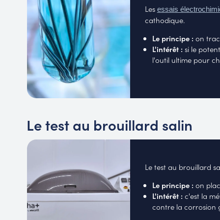
Les
essais électrochim
cathodique.
Le principe :
on trac
L'intérêt :
si le poten
l'outil ultime pour 
Le test au brouillard salin
Le test au brouillard s
Le principe :
on plac
L'intérêt :
c'est la mé
contre la corrosion 