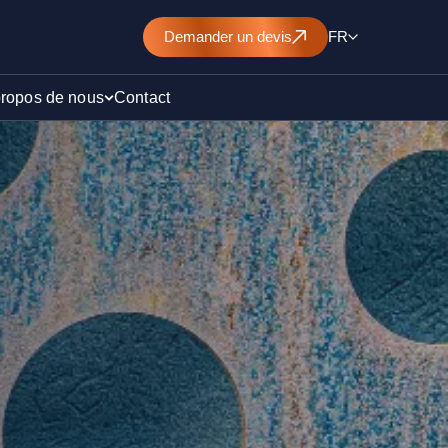
Demander
un devis
FR
propos de nous
Contact
d’un
nt de
)
ollution