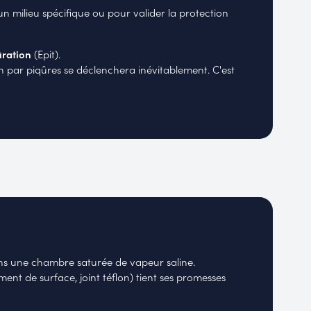
n milieu spécifique ou pour valider la protection
ûration
(
Epit
).
on par piqûres se déclenchera inévitablement. C'est
ns une chambre saturée de vapeur saline.
ment de surface, joint téflon) tient ses promesses