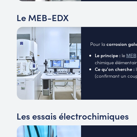
Le MEB-EDX
Pour la
corrosion gal
Le principe :
le
MEB
chimique élémentair
Ce qu'on cherche :
l
(confirmant un coup
Les essais électrochimiques