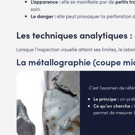
L’apparence :
elle se manifeste par de
petits tr
sain.
Le danger :
elle peut provoquer la perforation 
Les techniques analytiques : 
Lorsque l’inspection visuelle atteint ses limites, le l
La métallographie (coupe mic
C'est l'examen de réf
Le principe :
on prélè
Ce qu'on cherche :
l
permet de mesurer la