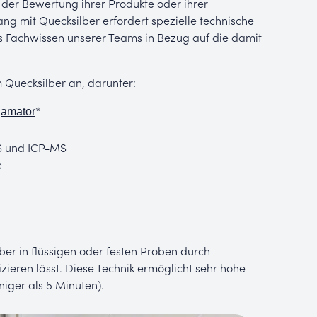
 der Bewertung ihrer Produkte oder ihrer
 mit Quecksilber erfordert spezielle technische
s Fachwissen unserer Teams in Bezug auf die damit
 Quecksilber an, darunter:
*
gamator
ES und ICP-MS
e
ber in flüssigen oder festen Proben durch
ieren lässt. Diese Technik ermöglicht sehr hohe
niger als 5 Minuten).