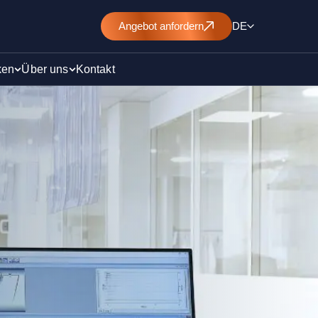
Angebot anfordern
DE
ken
Über uns
Kontakt
nes neuen
strieller
E&L)
on /
gungen