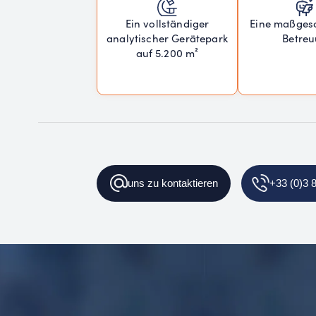
Ein vollständiger
Eine maßges
analytischer Gerätepark
Betre
auf 5.200 m²
uns zu kontaktieren
+33 (0)3 