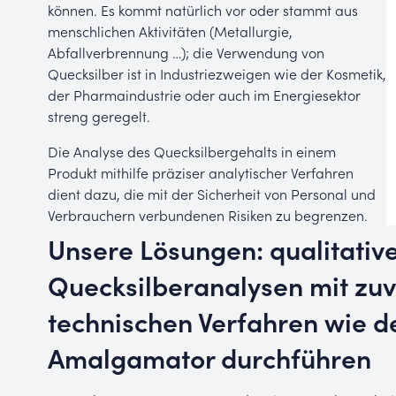
können. Es kommt natürlich vor oder stammt aus
menschlichen Aktivitäten (Metallurgie,
Abfallverbrennung …); die Verwendung von
Quecksilber ist in Industriezweigen wie der Kosmetik,
der Pharmaindustrie oder auch im Energiesektor
streng geregelt.
Die Analyse des Quecksilbergehalts in einem
Produkt mithilfe präziser analytischer Verfahren
dient dazu, die mit der Sicherheit von Personal und
Verbrauchern verbundenen Risiken zu begrenzen.
Unsere Lösungen: qualitative
Quecksilberanalysen mit zuv
technischen Verfahren wie 
Amalgamator durchführen