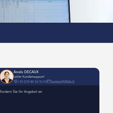
Anaïs DECAUX
Leiter Kundensupport
contact@filab.fr
+33 (0)3 80 52 32 05
Fordern Sie Ihr Angebot an