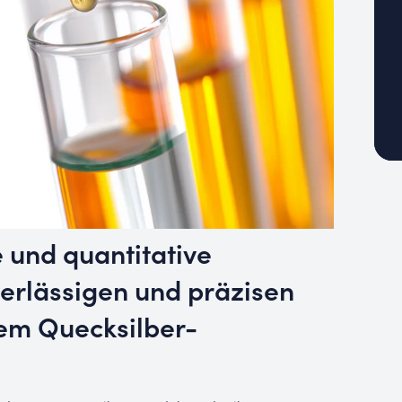
 und quantitative
erlässigen und präzisen
dem Quecksilber-